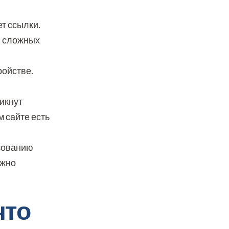
т ссылки.
и сложных
ройстве.
никнут
 сайте есть
ьзованию
ажно
что