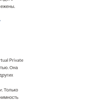
слежены.
т
ual Private
тью. Она
других
r. Только
онимность