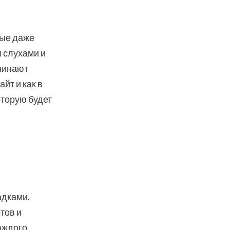
рые даже
я слухами и
ачинают
йт и как в
оторую будет
адками.
тов и
аждого