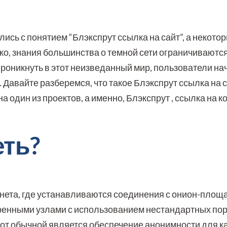
ись с понятием “Блэкспрут ссылка на сайт”, а некото
ко, знания большинства о темной сети ограничиваютс
роникнуть в этот неизведанный мир, пользователи н
 Давайте разберемся, что такое Блэкспрут ссылка на са
а один из проектов, а именно, Блэкспрут , ссылка на к
еть?
ернета, где устанавливаются соединения с онион-площ
ренными узлами с использованием нестандартных пор
 от обычной является обеспечение анонимности для к