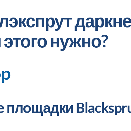
Блэкспрут даркне
 этого нужно?
op
площадки Blackspr