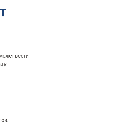
т
 может вести
и к
гов.