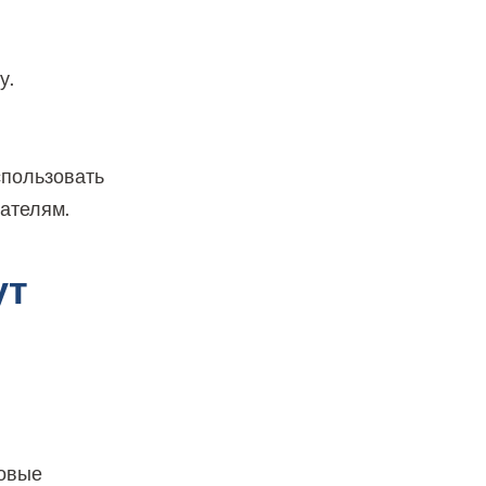
у.
спользовать
ателям.
ут
новые