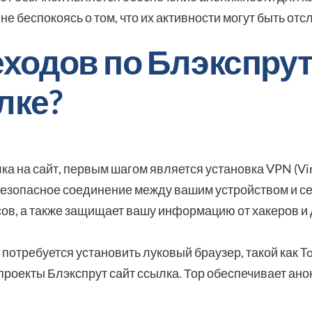
е беспокоясь о том, что их активности могут быть от
еходов по Блэкспру
лке?
а на сайт, первым шагом является установка VPN (Virt
безопасное соединение между вашим устройством и се
сов, а также защищает вашу информацию от хакеров и 
 потребуется установить луковый браузер, такой как To
 проекты Блэкспрут сайт ссылка. Тор обеспечивает ан